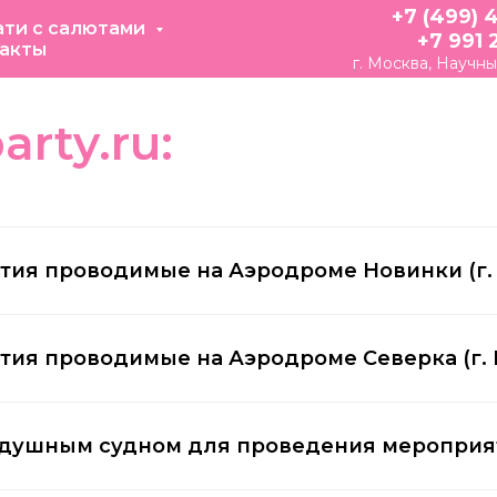
+7 (499) 
ати с салютами
+7 991 
акты
г. Москва, Научны
rty.ru:
тия проводимые на Аэродроме Новинки (г.
ия проводимые на Аэродроме Северка (г. 
здушным судном для проведения мероприят