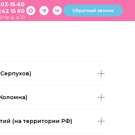
403-15-60
Обратный звонок
242 15 60
й пр-д. д.10
 Серпухов)
Коломна)
ий (на территории РФ)