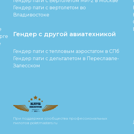
Гендер пати с Вертолетом МИ-2 в Москве
Гендер пати с вертолетом во
Владивостоке
е
Гендер с другой авиатехникой
рге
е
Гендер пати с тепловым аэростатом в СПб
Гендер пати с дельталетом в Переславле-
Залесском
При поддержке сообщества профессиональных
пилотов
poletmasters.ru