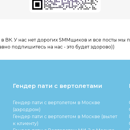
в ВК. У нас нет дорогих SMMщиков и все посты мы 
авно подпишитесь на нас - это будет здорово))
Гендер пати с вертолетами
Гендер пати с вертолетом в Москве
(аэродром)
Гендер пати с вертолетом в Москве (вылет
к клиенту)