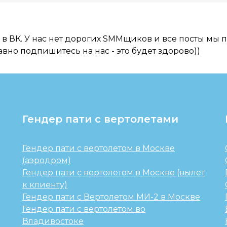
в ВК. У нас нет дорогих SMMщиков и все посты мы 
авно подпишитесь на нас - это будет здорово))
Гендер пати с вертолетами
Гендер пати с вертолетом в Москве
(аэродром)
Гендер пати с вертолетом в Москве (вылет
к клиенту)
Гендер пати с Вертолетом МИ-2 в Москве
Гендер пати с вертолетом во
Владивостоке