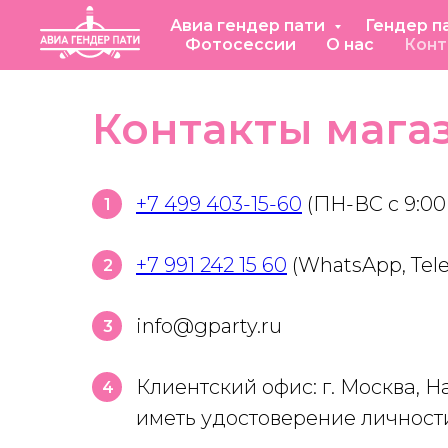
Авиа гендер пати
Гендер п
Фотосессии
О нас
Конт
Контакты магаз
+7 499 403-15-60
(ПН-ВС с 9:00 
1
+7 991 242 15 60
(WhatsApp, Tele
2
info@gparty.ru
3
Клиентский офис: г. Москва, На
4
иметь удостоверение личности,