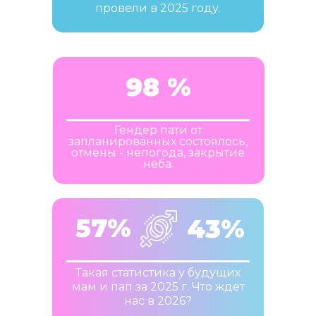
провели в 2025 году.
98 %
Гендер пати от
запланированных состоялось,
отмены - непогода, закрытие
неба.
57%
43%
Такая статистика у будущих
мам и пап за 2025 г. Что ждет
нас в 2026?