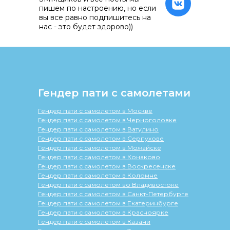
пишем по настроению, но если
вы все равно подпишитесь на
нас - это будет здорово))
Гендер пати с самолетами
Гендер пати с самолетом в Москве
Гендер пати с самолетом в Черноголовке
Гендер пати с самолетом в Ватулино
Гендер пати с самолетом в Серпухове
Гендер пати с самолетом в Можайске
Гендер пати с самолетом в Конаково
Гендер пати с самолетом в Воскресенске
Гендер пати с самолетом в Коломне
Гендер пати с самолетом во Владивостоке
Гендер пати с самолетом в Санкт-Петербурге
Гендер пати с самолетом в Екатеринбурге
Гендер пати с самолетом в Красноярке
Гендер пати с самолетом в Казани