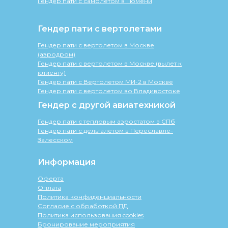
Гендер пати с самолетом в Тюмени
Гендер пати с вертолетами
Гендер пати с вертолетом в Москве
(аэродром)
Гендер пати с вертолетом в Москве (вылет к
клиенту)
Гендер пати с Вертолетом МИ-2 в Москве
Гендер пати с вертолетом во Владивостоке
Гендер с другой авиатехникой
Гендер пати с тепловым аэростатом в СПб
Гендер пати с дельталетом в Переславле-
Залесском
Информация
Оферта
Оплата
Политика конфиденциальности
Согласие с обработкой ПД
Политика использования cookies
Бронирование мероприятия