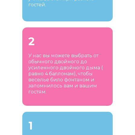
гостей.
2
У нас вы можете выбрать от
обычного двойного до
усиленного двойного дыма (
равно 4 баллонам), чтобы
веселье било фонтаном и
запомнилось вам и вашим
гостям.
1