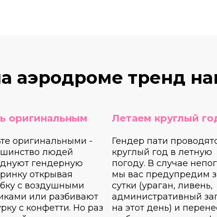
на аэродроме тренд н
ь оригинальным
Летаем круглый го
те оригинальными -
Гендер пати проводят
ьшинство людей
круглый год в летную
зднуют гендерную
погоду. В случае непо
ринку открывая
мы вас предупредим з
бку с воздушными
сутки (ураган, ливень,
иками или разбивают
административный за
рку с конфетти. Но раз
на этот день) и перен