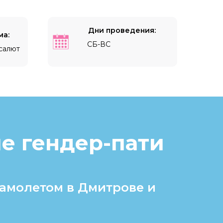
Дни проведения:
ма:
СБ-ВС
 салют
е гендер-пати
самолетом в Дмитрове и