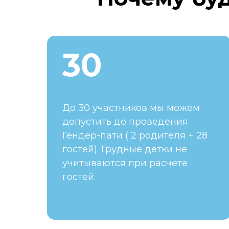
30
До 30 участников мы можем
допустить до проведения
Гендер-пати ( 2 родителя + 28
гостей). Грудные детки не
учитываются при расчете
гостей.