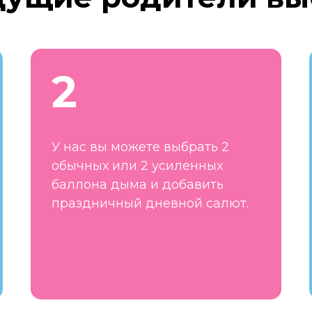
2
У нас вы можете выбрать 2
обычных или 2 усиленных
баллона дыма и добавить
праздничный дневной салют.