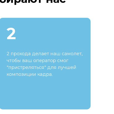
2
2 прохода делает наш самолет,
чтобы ваш оператор смог
"пристреляться" для лучшей
композиции кадра.