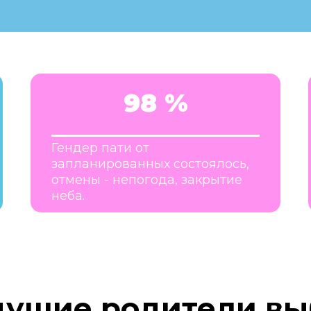
98 %
Гендер пати от
запланированных состоялось,
отмены - непогода, закрытие
неба.
дущие родители вы