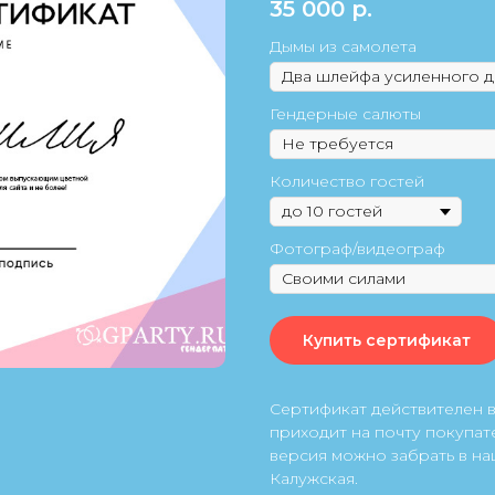
35 000
р.
Дымы из самолета
Гендерные салюты
Количество гостей
Фотограф/видеограф
Купить сертификат
Сертификат действителен в
приходит на почту покупат
версия можно забрать в на
Калужская.