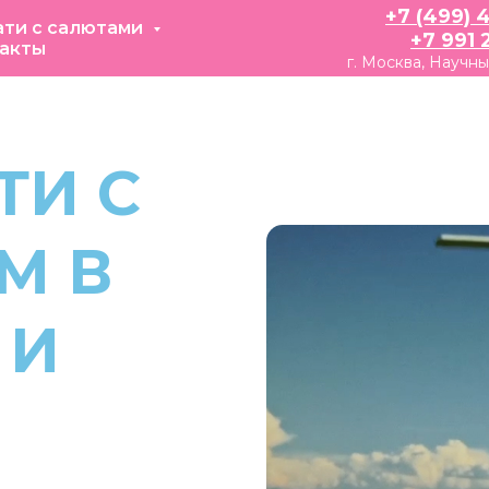
+7 (499) 
ати с салютами
+7 991 
акты
г. Москва, Научны
ТИ С
М В
 И