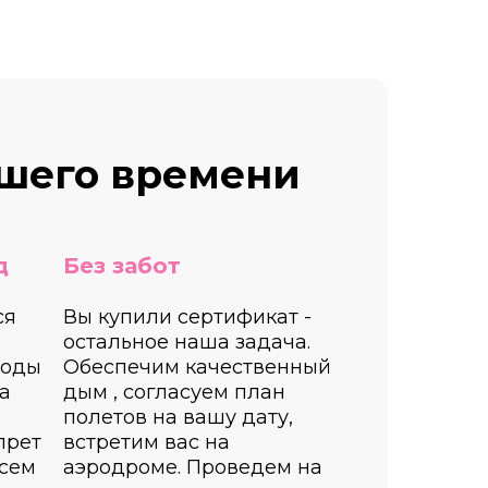
ашего времени
д
Без забот
ся
Вы купили сертификат -
остальное наша задача.
годы
Обеспечим качественный
а
дым , согласуем план
полетов на вашу дату,
прет
встретим вас на
есем
аэродроме. Проведем на