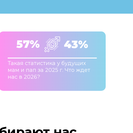
57%
43%
Такая статистика у будущих
мам и пап за 2025 г. Что ждет
нас в 2026?
бирают нас