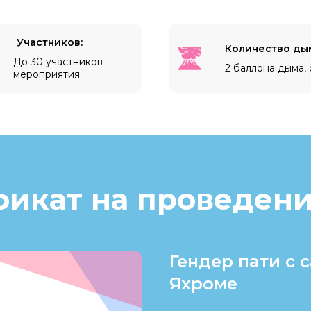
Участников:
Количество ды
До 30 участников
2 баллона дыма,
мероприятия
фикат на проведени
Гендер пати с 
Яхроме